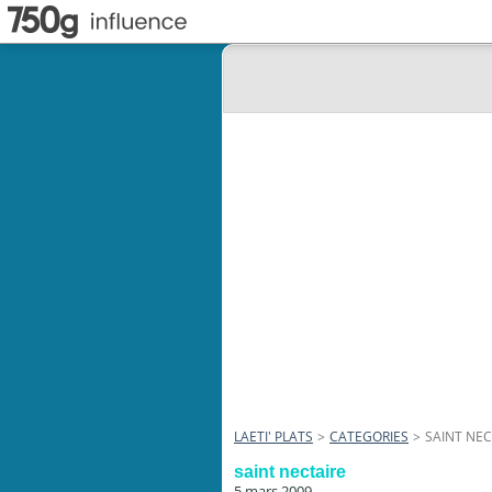
LAETI' PLATS
>
CATEGORIES
>
SAINT NEC
saint nectaire
5 mars 2009