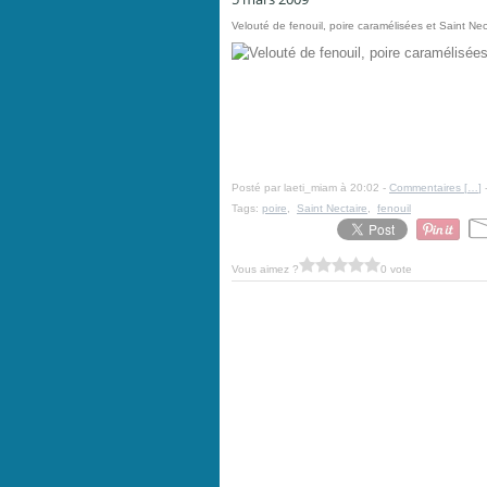
Velouté de fenouil, poire caramélisées et Saint Nec
Posté par laeti_miam à 20:02 -
Commentaires [
…
]
-
Tags:
poire
,
Saint Nectaire
,
fenouil
Vous aimez ?
0 vote