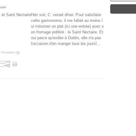
taire
Hier soir, C. venait dîner. Pour satisfaire
cette gastronome, il me fallait au moins l
ui mitonner un plat (ici une entrée) avec s
on fromage préféré : le Saint Nectaire. Et
oui parce qu'exilée à Dublin, elle n'a pas
l'occasion d'en manger tous les jours!...
 Permalien [
#
]