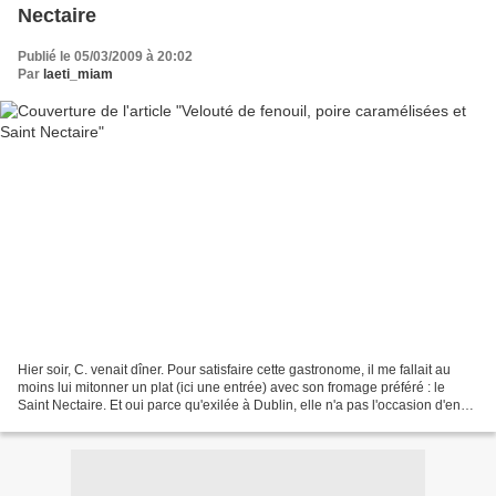
Nectaire
Publié le 05/03/2009 à 20:02
Par
laeti_miam
Hier soir, C. venait dîner. Pour satisfaire cette gastronome, il me fallait au
moins lui mitonner un plat (ici une entrée) avec son fromage préféré : le
Saint Nectaire. Et oui parce qu'exilée à Dublin, elle n'a pas l'occasion d'en
manger tous les jours!...