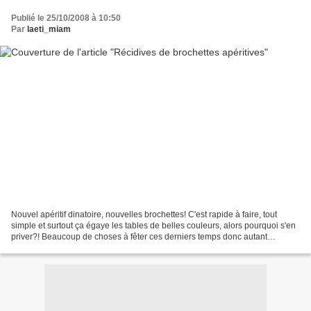
Publié le 25/10/2008 à 10:50
Par
laeti_miam
Nouvel apéritif dinatoire, nouvelles brochettes! C'est rapide à faire, tout
simple et surtout ça égaye les tables de belles couleurs, alors pourquoi s'en
priver?! Beaucoup de choses à fêter ces derniers temps donc autant
d'excuses pour inviter mes amis......