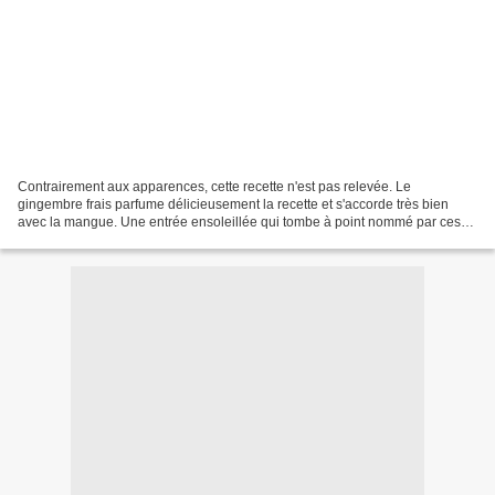
Contrairement aux apparences, cette recette n'est pas relevée. Le
gingembre frais parfume délicieusement la recette et s'accorde très bien
avec la mangue. Une entrée ensoleillée qui tombe à point nommé par ces
beaux jours! 1. Peler la mangue et la trancher...