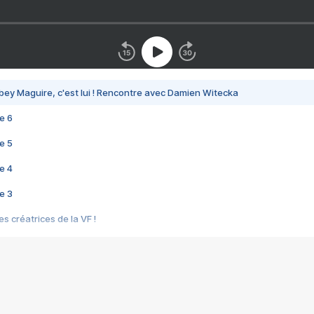
bey Maguire, c'est lui ! Rencontre avec Damien Witecka
e 6
e 5
e 4
e 3
s créatrices de la VF !
e 2
e 1
e Mektoub My Love arrive enfin ! Rencontre avec Shaïn Boumedine et Sal