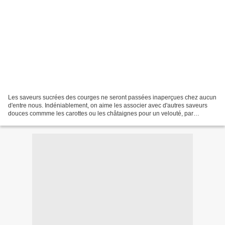
Les saveurs sucrées des courges ne seront passées inaperçues chez aucun
d'entre nous. Indéniablement, on aime les associer avec d'autres saveurs
douces commme les carottes ou les châtaignes pour un velouté, par
exemple. Dès lors, il n'y a qu'un pas vers...