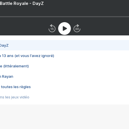
 Battle Royale - DayZ
 DayZ
 a 13 ans (et vous l'avez ignoré)
e (littéralement)
im Rayan
 toutes les règles
s les jeux vidéo
us choquant de Rockstar ? - Le scandale BULLY
e plus moche de Steam
du RÊVE tourne au CAUCHEMAR