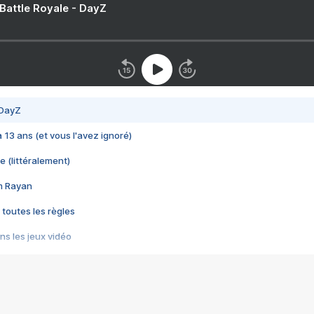
 Battle Royale - DayZ
 DayZ
 a 13 ans (et vous l'avez ignoré)
e (littéralement)
im Rayan
 toutes les règles
s les jeux vidéo
us choquant de Rockstar ? - Le scandale BULLY
e plus moche de Steam
du RÊVE tourne au CAUCHEMAR