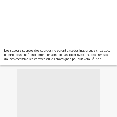
Les saveurs sucrées des courges ne seront passées inaperçues chez aucun
d'entre nous. Indéniablement, on aime les associer avec d'autres saveurs
douces commme les carottes ou les châtaignes pour un velouté, par
exemple. Dès lors, il n'y a qu'un pas vers...