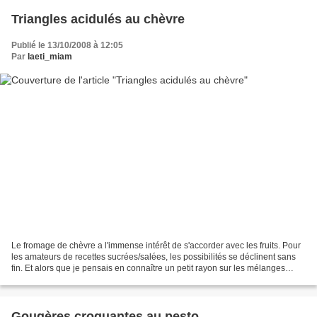
Triangles acidulés au chèvre
Publié le 13/10/2008 à 12:05
Par
laeti_miam
Le fromage de chèvre a l'immense intérêt de s'accorder avec les fruits. Pour
les amateurs de recettes sucrées/salées, les possibilités se déclinent sans
fin. Et alors que je pensais en connaître un petit rayon sur les mélanges
gourmands avec ce fromage...
Gougères croquantes au pesto