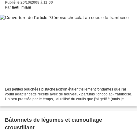
Publié le 20/10/2008 à 11:00
Par
laeti_miam
Les petites bouchées pistaches/citron étaient tellement fondantes que j'ai
voulu adapter cette recette avec de nouveaux parfums : chocolat - framboise.
Un peu pressée par le temps, j'ai utilisé du coulis que j'ai gélifié (mais je
pense que je tenterai...
Bâtonnets de légumes et camouflage
croustillant