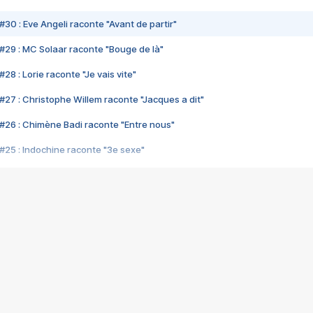
#30 : Eve Angeli raconte "Avant de partir"
#29 : MC Solaar raconte "Bouge de là"
28 : Lorie raconte "Je vais vite"
#27 : Christophe Willem raconte "Jacques a dit"
#26 : Chimène Badi raconte "Entre nous"
#25 : Indochine raconte "3e sexe"
#24 : Zaho raconte "C'est chelou"
#23 : Patrick Bruel raconte "Au café des délices"
#22 : Kyo raconte "Le chemin"
#21 : Nolwenn Leroy raconte "Cassé"
#20 : Patrick Hernandez raconte "Born to be alive"
#19 : Lorie raconte "Près de moi"