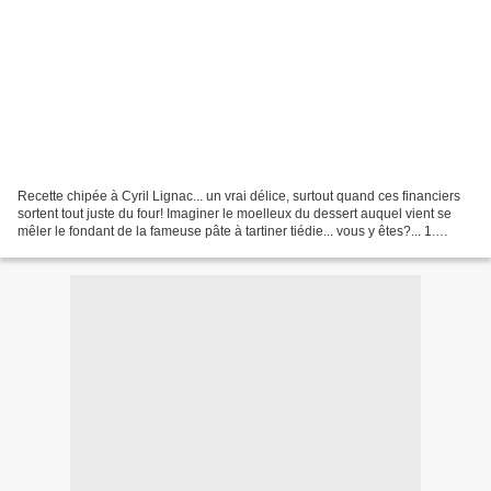
Recette chipée à Cyril Lignac... un vrai délice, surtout quand ces financiers
sortent tout juste du four! Imaginer le moelleux du dessert auquel vient se
mêler le fondant de la fameuse pâte à tartiner tiédie... vous y êtes?... 1.
Préchauffer le four à...