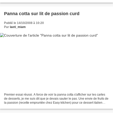
et le mélanger avec la...
Panna cotta sur lit de passion curd
Publié le 14/10/2008 à 10:20
Par
laeti_miam
Premier essai réussi. A force de voir la panna cotta s'afficher sur les cartes
de desserts, je me suis dit que je devais sauter le pas. Une envie de fruits de
la passion (recette empruntée chez Easy kitchen) pour ce dessert italien
(secrets de réalisation...