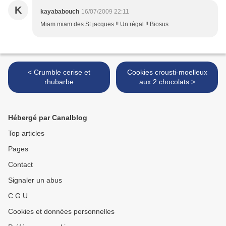
K
kayababouch
16/07/2009 22:11
Miam miam des St jacques !! Un régal !! Biosus
< Crumble cerise et
Cookies crousti-moelleux
rhubarbe
aux 2 chocolats >
Hébergé par Canalblog
Top articles
Pages
Contact
Signaler un abus
C.G.U.
Cookies et données personnelles