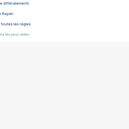
e (littéralement)
im Rayan
 toutes les règles
s les jeux vidéo
us choquant de Rockstar ? - Le scandale BULLY
e plus moche de Steam
du RÊVE tourne au CAUCHEMAR
pendant 8 heures
it… à tort
umiliés par un jeu vidéo
ire - Final Fantasy 8
ti un empire - Age of Empires
story DOFUS