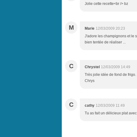
Jolie cette recette<br /> bz
M
Marie
12/03/2009 20:23
J'adore les champignons et le s
bien tentée de réaliser ...
C
Chrystel
12/03/2009 14:49
Très jolie idée de fond de frigo
Chrys
C
cathy
12/03/2009 11:49
Tu as fait un délicieux plat avec