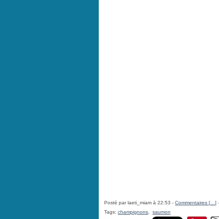
Posté par laeti_miam à 22:53 -
Commentaires [
…
]
-
Tags:
champignons
,
saumon