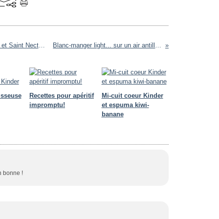
Velouté de fenouil, poire caramélisées et Saint Nectaire
Blanc-manger light... sur un air antillais
usseuse
Recettes pour apéritif
Mi-cuit coeur Kinder
impromptu!
et espuma kiwi-
banane
en bonne !