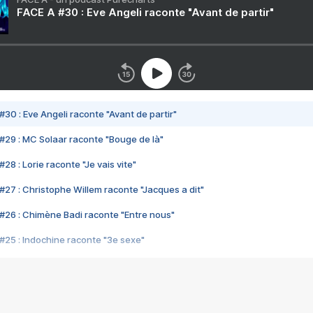
FACE A #30 : Eve Angeli raconte "Avant de partir"
#30 : Eve Angeli raconte "Avant de partir"
#29 : MC Solaar raconte "Bouge de là"
28 : Lorie raconte "Je vais vite"
#27 : Christophe Willem raconte "Jacques a dit"
#26 : Chimène Badi raconte "Entre nous"
#25 : Indochine raconte "3e sexe"
#24 : Zaho raconte "C'est chelou"
#23 : Patrick Bruel raconte "Au café des délices"