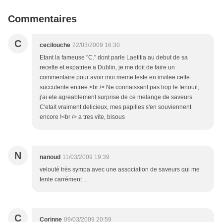
Commentaires
C
cecilouche
22/03/2009 16:30
Etant la fameuse "C." dont parle Laetitia au debut de sa
recette et expatriee a Dublin, je me doit de faire un
commentaire pour avoir moi meme teste en invitee cette
succulente entree.<br /> Ne connaissant pas trop le fenouil,
j'ai ete agreablement surprise de ce melange de saveurs.
C'etait vraiment delicieux, mes papilles s'en souviennent
encore !<br /> a tres vite, bisous
N
nanoud
11/03/2009 19:39
velouté très sympa avec une association de saveurs qui me
tente carrément ...
C
Corinne
09/03/2009 20:59